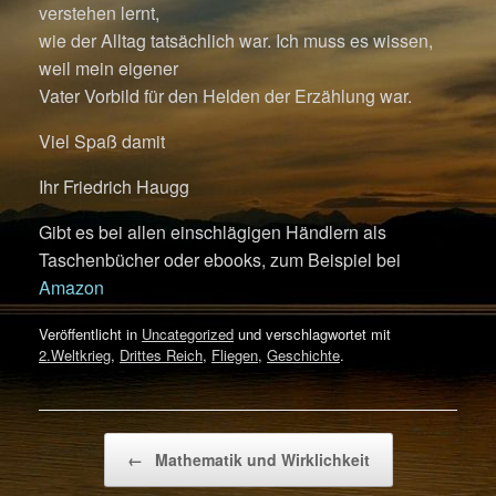
verstehen lernt,
wie der Alltag tatsächlich war. Ich muss es wissen,
weil mein eigener
Vater Vorbild für den Helden der Erzählung war.
Viel Spaß damit
Ihr Friedrich Haugg
Gibt es bei allen einschlägigen Händlern als
Taschenbücher oder ebooks, zum Beispiel bei
Amazon
Veröffentlicht in
Uncategorized
und verschlagwortet mit
2.Weltkrieg
,
Drittes Reich
,
Fliegen
,
Geschichte
.
Beitragsnavigation
←
Mathematik und Wirklichkeit